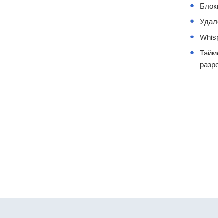
Блок
Удал
Whis
Тайм
разр