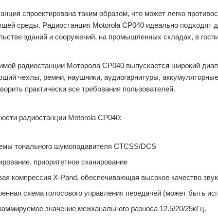
анция спроектирована таким образом, что может легко против
щей среды. Радиостанция Motorola СР040 идеально подходят д
льстве зданий и сооружений, на промышленных складах, в госп
имой радиостанции Моторола СР040 выпускается широкий диапа
щий чехлы, ремни, наушники, аудиогарнитуры, аккумуляторные 
ворить практически все требования пользователей.
ости радиостанции Motorola CP040:
емы тонального шумоподавителя CTCSS/DCS
ирование, приоритетное сканирование
вая компрессия X-Pand, обеспечивающая высокое качество зву
оенная схема голосового управления передачей (может быть ис
раммируемое значение межканального разноса 12.5/20/25кГц.