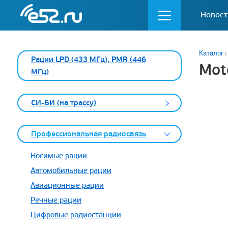
Новост
Каталог
Рации LPD (433 МГц), PMR (446
Mot
МГц)
СИ-БИ (на трассу)
Профессиональная радиосвязь
Носимые рации
Автомобильные рации
Авиационные рации
Речные рации
Цифровые радиостанции