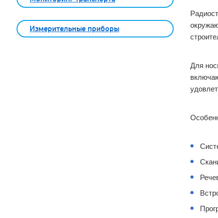
Радиост
окружаю
Измерительные приборы
строите
Для нос
включаю
удовлет
Особенн
Сист
Скан
Рече
Встр
Прог