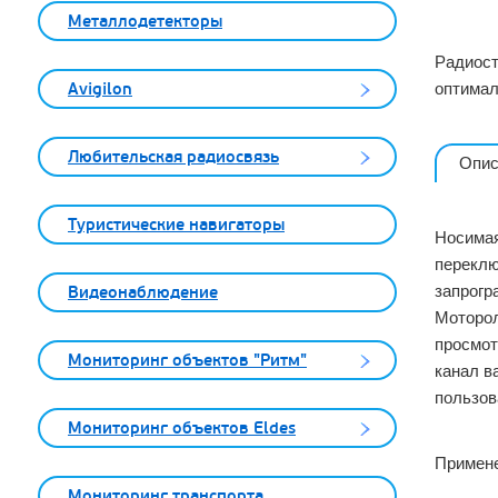
Металлодетекторы
Радиост
Avigilon
оптимал
Любительская радиосвязь
Опис
Туристические навигаторы
Носимая
переклю
запрогр
Видеонаблюдение
Моторол
просмот
Мониторинг объектов "Ритм"
канал в
пользов
Мониторинг объектов Eldes
Примене
Мониторинг транспорта