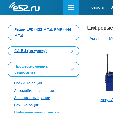
Новости
В
Цифровые
Рации LPD (433 МГц), PMR (446
МГц)
Аргут
Mo
СИ-БИ (на трассу)
Профессиональная
радиосвязь
Носимые рации
Автомобильные рации
Авиационные рации
Аргут 
Речные рации
Цифровые радиостанции