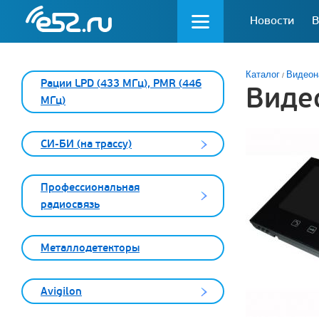
Новости
В
Каталог
Видеон
Рации LPD (433 МГц), PMR (446
Виде
МГц)
СИ-БИ (на трассу)
Профессиональная
радиосвязь
Металлодетекторы
Avigilon