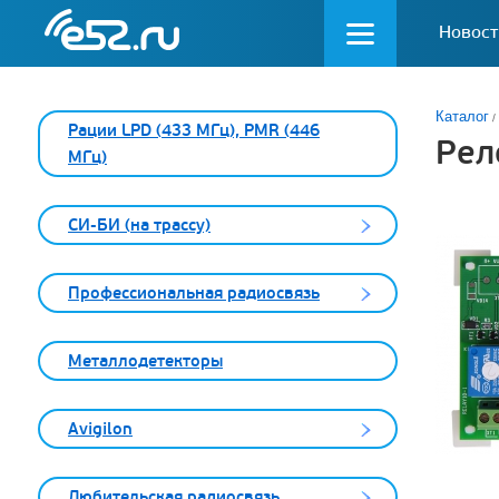
Новост
Каталог
Рации LPD (433 МГц), PMR (446
Рел
МГц)
СИ-БИ (на трассу)
Профессиональная радиосвязь
Металлодетекторы
Avigilon
Любительская радиосвязь