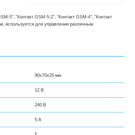
M-5", "Контакт GSM-5-2", "Контакт GSM-4", "Контакт
ами, используется для управления различным
90х70х25 мм
12 В
240 В
5 А
5