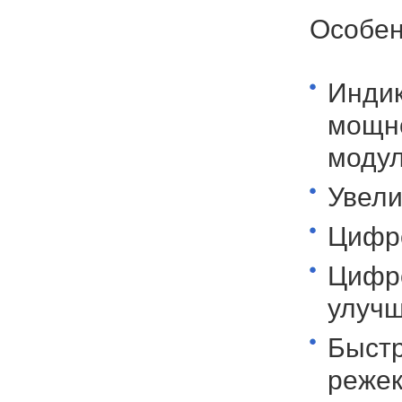
Особен
Индик
мощно
модул
Увели
Цифр
Цифр
улучш
Быст
режек