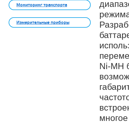
диапаз
Мониторинг транспорта
режима
Измерительные приборы
Разрабо
баттар
исполь
переме
Ni-MH 
возмож
габари
частот
встрое
многое