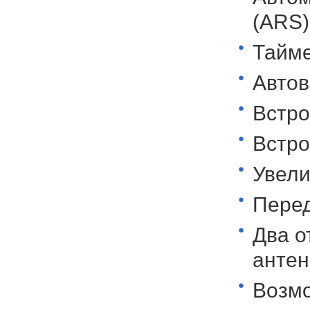
(ARS)
Тайме
Автов
Встро
Встро
Увели
Перед
Два о
антен
Возмо