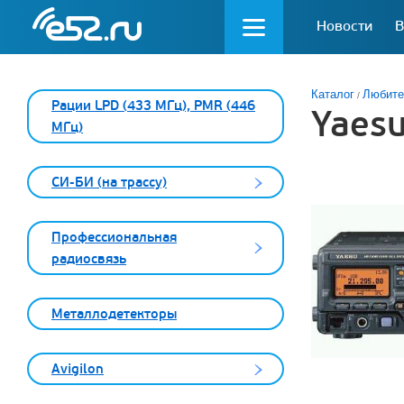
Новости
В
Каталог
Любите
Рации LPD (433 МГц), PMR (446
Yaesu
МГц)
СИ-БИ (на трассу)
Профессиональная
радиосвязь
Металлодетекторы
Avigilon