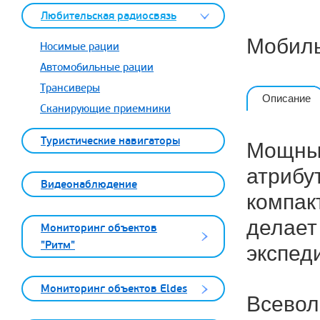
Любительская радиосвязь
Мобиль
Носимые рации
Автомобильные рации
Трансиверы
Описание
Сканирующие приемники
Туристические навигаторы
Мощный
атрибу
Видеонаблюдение
компак
делает
Мониторинг объектов
"Ритм"
экспед
Мониторинг объектов Eldes
Всевол