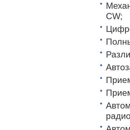
Механ
CW;
Цифр
Полны
Разли
Автоз
Прием
Прием
Автом
радио
Автом