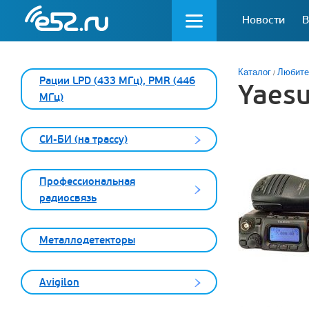
Новости
В
Каталог
Любите
Рации LPD (433 МГц), PMR (446
Yaesu
МГц)
СИ-БИ (на трассу)
Профессиональная
радиосвязь
Металлодетекторы
Avigilon