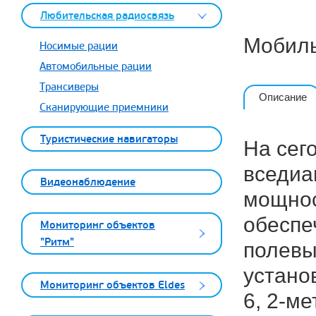
Любительская радиосвязь
Мобиль
Носимые рации
Автомобильные рации
Трансиверы
Описание
Сканирующие приемники
Туристические навигаторы
На сег
вседиа
Видеонаблюдение
мощнос
обеспе
Мониторинг объектов
"Ритм"
полевы
устано
Мониторинг объектов Eldes
6, 2-м