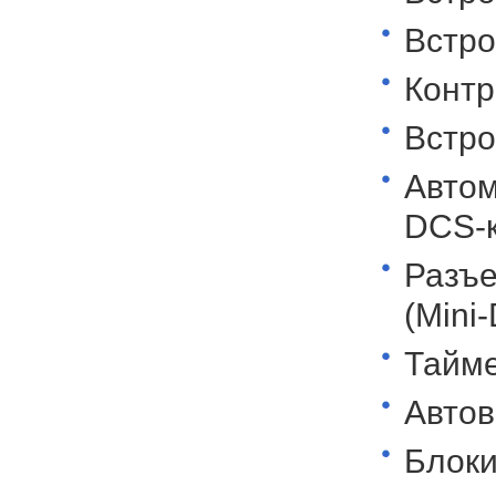
Встро
Контр
Встро
Автом
DCS-к
Разъе
(Mini-
Тайме
Автов
Блоки