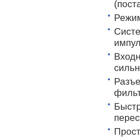
(пост
Режим
Систе
импул
Входн
сильн
Разъе
фильт
Быстр
перес
Прост