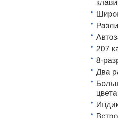
клави
Широк
Разли
Автоз
207 к
8-раз
Два р
Боль
цвета
Индик
Встро