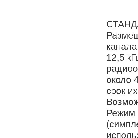
СТАНДА
Размещ
канала
12,5 к
радиоо
около 
срок и
Возмож
Режим 
(симпл
исполь