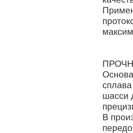
Примен
проток
максим
ПРОЧН
Основа
сплава
шасси 
прециз
В прои
передо