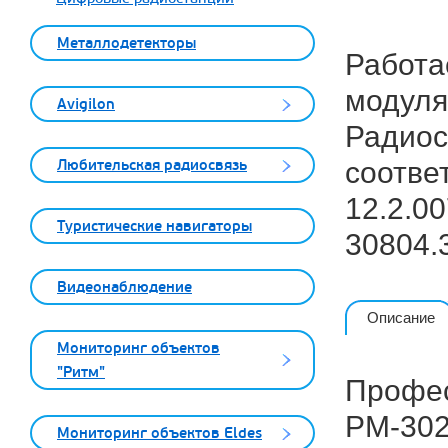
Металлодетекторы
Работа
модуляц
Avigilon
Радиос
Любительская радиосвязь
соотве
12.2.00
Туристические навигаторы
30804.3
Видеонаблюдение
Описание
Мониторинг объектов
"Ритм"
Профес
РМ-30
Мониторинг объектов Eldes