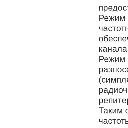
предос
Режим 
частот
обеспе
канала
Режим 
разнос
(симпл
радиоч
репите
Таким 
частот