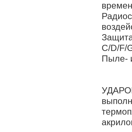
времен
Радиос
воздей
Защита
C/D/F/G
Пыле- 
УДАРО
выполн
термоп
акрило