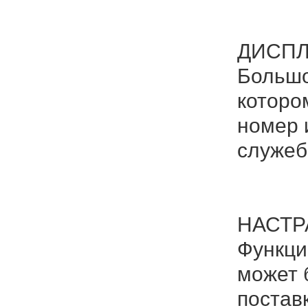
ДИСПЛ
Большо
которо
номер 
служеб
НАСТР
Функци
может 
постав