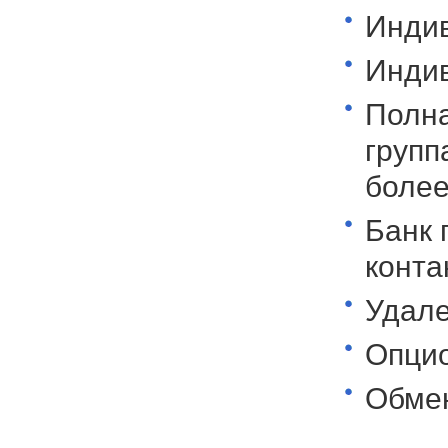
Индив
Инди
Полна
групп
более
Банк 
конта
Удале
Опци
Обмен