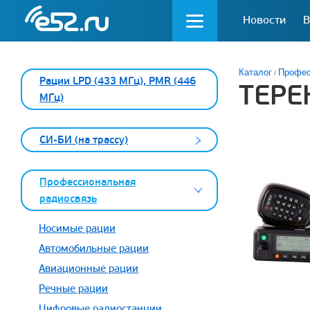
Новости
В
Каталог
Профес
Рации LPD (433 МГц), PMR (446
ТЕРЕ
МГц)
СИ-БИ (на трассу)
Профессиональная
радиосвязь
Носимые рации
Автомобильные рации
Авиационные рации
Речные рации
Цифровые радиостанции