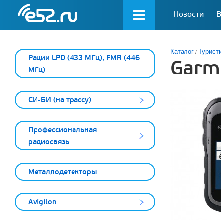
Новости
В
Каталог
Турист
Рации LPD (433 МГц), PMR (446
Garmi
МГц)
СИ-БИ (на трассу)
Профессиональная
радиосвязь
Металлодетекторы
Avigilon