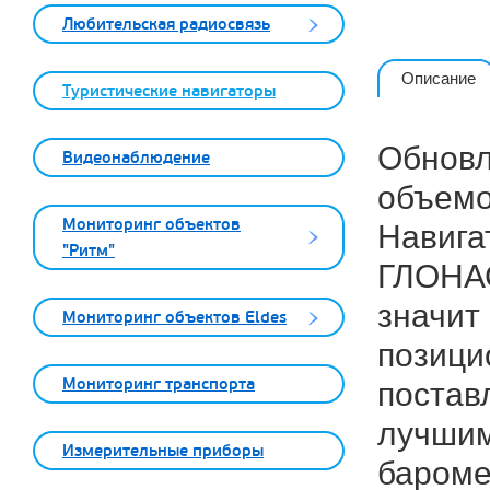
Любительская радиосвязь
Описание
Туристические навигаторы
Обновл
Видеонаблюдение
объемо
Мониторинг объектов
Навига
"Ритм"
ГЛОНАС
значит
Мониторинг объектов Eldes
позици
Мониторинг транспорта
постав
лучшим
Измерительные приборы
бароме