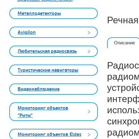
Металлодетекторы
Речная
Avigilon
Описание
Любительская радиосвязь
Радиос
Туристические навигаторы
радиом
устрой
Видеонаблюдение
интерф
исполь
Мониторинг объектов
"Ритм"
синхро
радиом
Мониторинг объектов Eldes