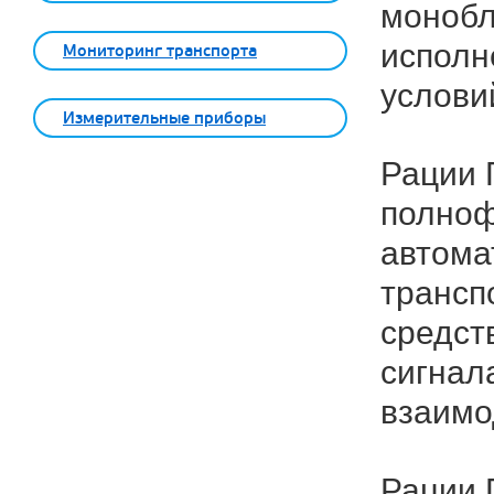
монобл
исполн
Мониторинг транспорта
услови
Измерительные приборы
Рации 
полноф
автома
трансп
средст
сигнал
взаимо
Рации 