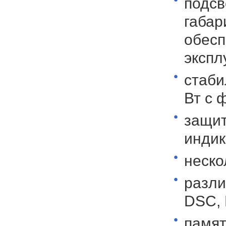
подсв
габар
обесп
экспл
стаби
Вт с 
защит
индик
неско
разли
DSC, 
памят