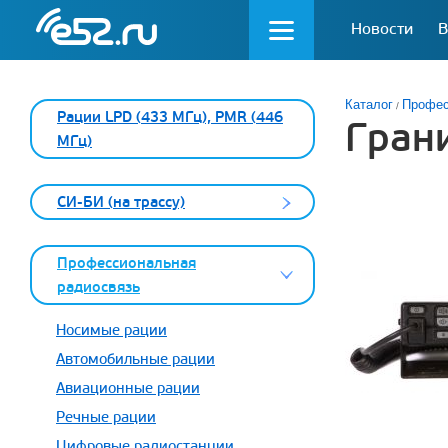
Новости
В
Каталог
Профес
Рации LPD (433 МГц), PMR (446
Гран
МГц)
СИ-БИ (на трассу)
Профессиональная
радиосвязь
Носимые рации
Автомобильные рации
Авиационные рации
Речные рации
Цифровые радиостанции