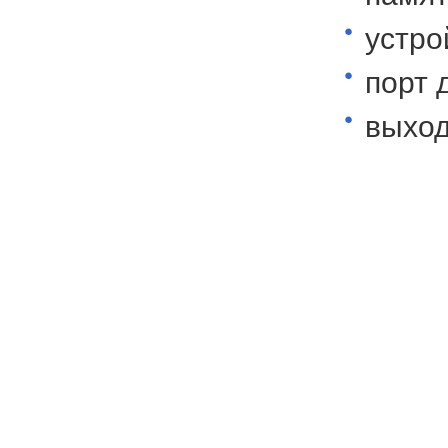
устро
порт 
выход