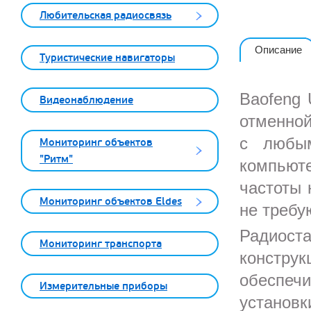
Любительская радиосвязь
Описание
Туристические навигаторы
Baofeng 
Видеонаблюдение
отменной
с любым
Мониторинг объектов
"Ритм"
компьют
частоты 
Мониторинг объектов Eldes
не требу
Радиос
Мониторинг транспорта
констру
обеспеч
Измерительные приборы
установ