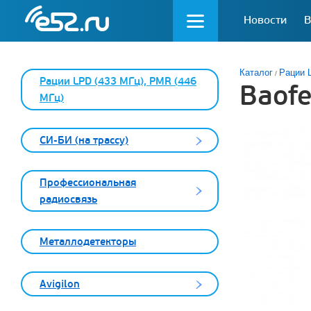
Новости
В
Каталог
Рации 
Рации LPD (433 МГц), PMR (446
Baof
МГц)
СИ-БИ (на трассу)
Профессиональная
радиосвязь
Металлодетекторы
Avigilon