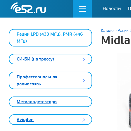
Новости
В
Каталог
Рации 
Рации LPD (433 МГц), PMR (446
Midl
МГц)
СИ-БИ (на трассу)
Профессиональная
радиосвязь
Металлодетекторы
Avigilon