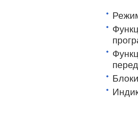
Режим
Функц
прогр
Функц
пере
Блоки
Индик