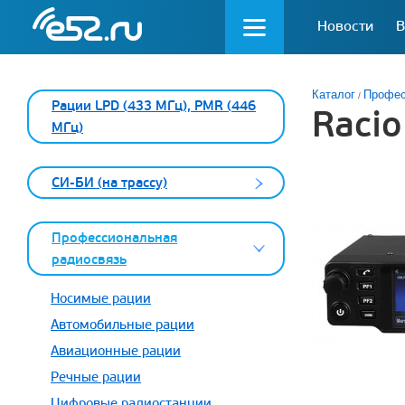
Новости
В
Каталог
Профес
Рации LPD (433 МГц), PMR (446
Raci
МГц)
СИ-БИ (на трассу)
Профессиональная
радиосвязь
Носимые рации
Автомобильные рации
Авиационные рации
Речные рации
Цифровые радиостанции