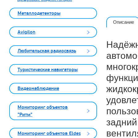
Металлодетекторы
Описание
Avigilon
Надёжн
Любительская радиосвязь
автомо
многок
Туристические навигаторы
функци
жидкок
Видеонаблюдение
удовле
Мониторинг объектов
пользо
"Ритм"
задний
вентил
Мониторинг объектов Eldes