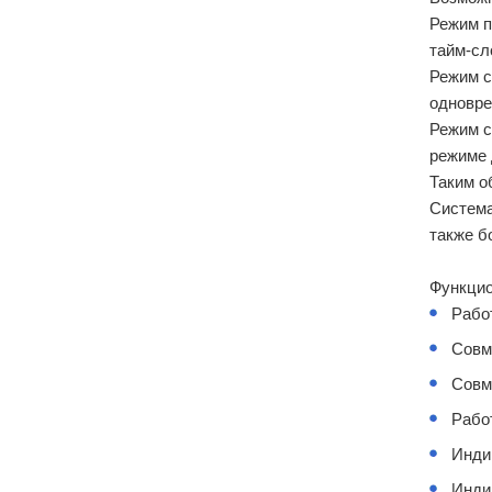
Режим п
тайм-сл
Режим с
одновре
Режим с
режиме 
Таким о
Система
также б
Функцио
Рабо
Совм
Совм
Рабо
Инди
Инди