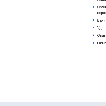
Полн
пере
Банк 
Удал
Опци
Обме