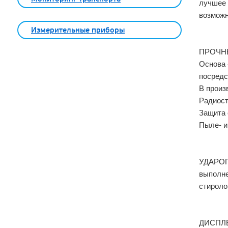
лучшее 
возможн
Измерительные приборы
ПРОЧН
Основа 
посредс
В произ
Радиост
Защита 
Пыле- и
УДАРО
выполне
стироло
ДИСПЛ