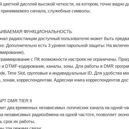
 цветной дисплей высокой четкости, на котором, точно видно да
 принимаемого сигнала, служебные символы.
АИВАЕМАЯ ФУНКЦИОНАЛЬНОСТЬ
нал радиостанции доступный пользователю может быть предвар
ке. Дополнительно есть 3 уровня парольной защиты: На включен
ммирование).
граммирование с ПК возможности настроек не ограничены. Прогр
 и DTMF-кодирование, каналы, зоны. Для работы в DMR прогр
ode, Time Slot, групповые и индивидуальные ID. Для удобства 
, зонам, корреспондентам. Адресная книга корреспондентов дос
РТ DMR TIER II
ет два временных независимых логических канала на одной час
ва независимых радиообмена на одной частоте, позволяет экон
ь срок их работы.
ы три режима связи: