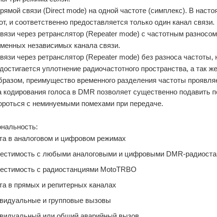
рямой связи (Direct mode) на одной частоте (симплекс). В нас
от, и соответственно предоставляется только один канал связи.
вязи через ретранслятор (Repeater mode) с частотным разносо
менных независимых канала связи.
вязи через ретранслятор (Repeater mode) без разноса частоты, 
достигается уплотнение радиочастотного пространства, а так ж
бразом, преимущество временного разделения частоты проявляе
 кодирования голоса в DMR позволяет существенно подавить п
ороться с неминуемыми помехами при передаче.
нальность:
та в аналоговом и цифровом режимах
естимость с любыми аналоговыми и цифровыми DMR-радиост
естимость с радиостанциями MotoTRBO
та в прямых и репитерных каналах
видуальные и групповые вызовы
видуальный или общий аварийный вызов