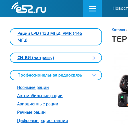
Новост
Каталог
Рации LPD (433 МГц), PMR (446
ТЕР
МГц)
СИ-БИ (на трассу)
Профессиональная радиосвязь
Носимые рации
Автомобильные рации
Авиационные рации
Речные рации
Цифровые радиостанции