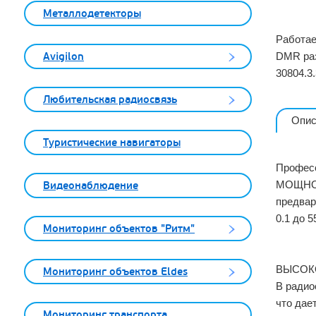
Металлодетекторы
Работае
Avigilon
DMR раз
30804.3.
Любительская радиосвязь
Опис
Туристические навигаторы
Профес
МОЩНО
Видеонаблюдение
предвар
0.1 до 5
Мониторинг объектов "Ритм"
ВЫСОК
Мониторинг объектов Eldes
В радио
что дае
Мониторинг транспорта