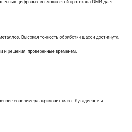
учшенных цифровых возможностей протокола DMR дает
металлов. Высокая точность обработки шасси достигнута
ии и решения, проверенные временем.
основе сополимера акрилонитрила с бутадиеном и