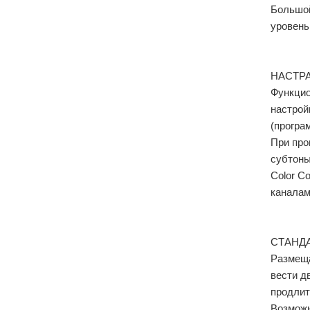
Большой
уровень
НАСТР
Функцио
настрой
(програ
При про
субтоны
Color C
каналам
СТАНДА
Размеща
вести д
продлит
Возможн