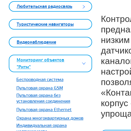
Любительская радиосвязь
Контро
Туристические навигаторы
предна
низким
Видеонаблюдение
датчик
канало
Мониторинг объектов
"Ритм"
настро
позвол
Беспроводная система
Пультовая охрана GSM
«Конта
Пультовая охрана без
корпус
установления соединения
Пультовая охрана Ethernet
упроща
Охрана многоквартирных домов
Индивидуальная охрана