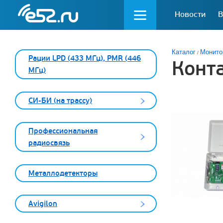
Новости
В
Каталог
Монито
Рации LPD (433 МГц), PMR (446
Конт
МГц)
СИ-БИ (на трассу)
Профессиональная
радиосвязь
Металлодетекторы
Avigilon